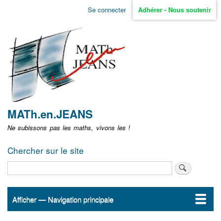
Aller
Se connecter
Adhérer - Nous soutenir
Menu
au
contenu
user
principal
non
identifié
MATh.en.JEANS
Ne subissons pas les maths, vivons les !
Chercher sur le site
Rechercher
Afficher — Navigation principale
Navigation