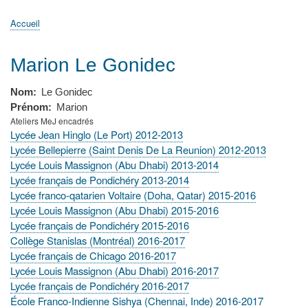
principale
Accueil
Actualités
MATh.en.JEANS ?
Régions et Ateliers
Créer, gérer un atelier
Sujets/Publications
Congrès
Accueil
Fil
d'Ariane
Marion Le Gonidec
Nom
Le Gonidec
Prénom
Marion
Ateliers MeJ encadrés
Lycée Jean Hinglo (Le Port) 2012-2013
Lycée Bellepierre (Saint Denis De La Reunion) 2012-2013
Lycée Louis Massignon (Abu Dhabi) 2013-2014
Lycée français de Pondichéry 2013-2014
Lycée franco-qatarien Voltaire (Doha, Qatar) 2015-2016
Lycée Louis Massignon (Abu Dhabi) 2015-2016
Lycée français de Pondichéry 2015-2016
Collège Stanislas (Montréal) 2016-2017
Lycée français de Chicago 2016-2017
Lycée Louis Massignon (Abu Dhabi) 2016-2017
Lycée français de Pondichéry 2016-2017
École Franco-Indienne Sishya (Chennai, Inde) 2016-2017