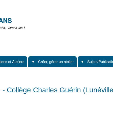
Aller
au
contenu
EANS
principal
hs, vivons les !
ions et Ateliers
Créer, gérer un atelier
Sujets/Publicat
- Collège Charles Guérin (Lunéville