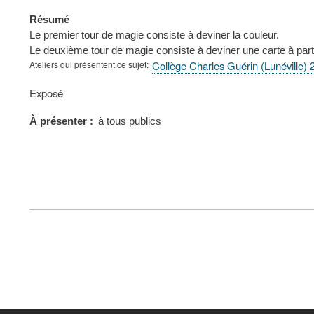
Résumé
Le premier tour de magie consiste à deviner la couleur.
Le deuxième tour de magie consiste à deviner une carte à parti
Ateliers qui présentent ce sujet
Collège Charles Guérin (Lunéville)
Type
Exposé
de
présentation
À présenter
à tous publics
au
congrès
FOOTER
MENU