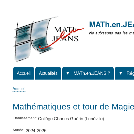
Menu
user
MATh.en.J
non
Ne subissons pas les mat
identifié
Accueil
Actualités
MATh.en.JEANS ?
Rég
Navigation
principale
Accueil
Fil
d'Ariane
Mathématiques et tour de Magie 
Établissement
Collège Charles Guérin (Lunéville)
Année
2024-2025