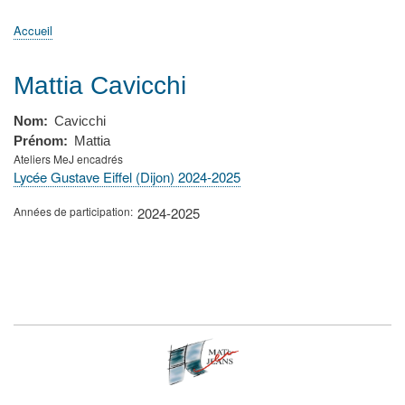
principale
Accueil
Actualités
MATh.en.JEANS ?
Régions et Ateliers
Créer, gérer un atelier
Sujets/Publications
Congrès
Accueil
Fil
d'Ariane
Mattia Cavicchi
Nom
Cavicchi
Prénom
Mattia
Ateliers MeJ encadrés
Lycée Gustave Eiffel (Dijon) 2024-2025
Années de participation
2024-2025