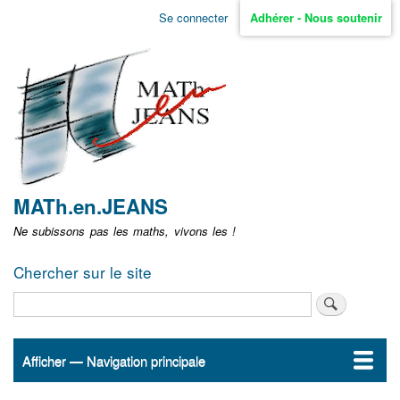
Aller
Se connecter
Adhérer - Nous soutenir
Menu
au
contenu
user
principal
non
identifié
MATh.en.JEANS
Ne subissons pas les maths, vivons les !
Chercher sur le site
Rechercher
Afficher — Navigation principale
Navigation