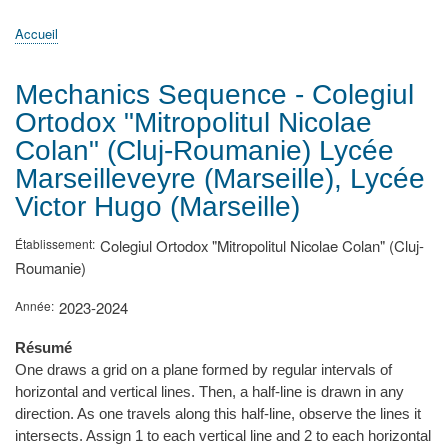
principale
Accueil
Actualités
MATh.en.JEANS ?
Régions et Ateliers
Créer, gérer un atelier
Sujets/Publications
Congrès
Accueil
Fil
d'Ariane
Mechanics Sequence - Colegiul
Ortodox "Mitropolitul Nicolae
Colan" (Cluj-Roumanie) Lycée
Marseilleveyre (Marseille), Lycée
Victor Hugo (Marseille)
Établissement
Colegiul Ortodox "Mitropolitul Nicolae Colan" (Cluj-
Roumanie)
Année
2023-2024
Résumé
One draws a grid on a plane formed by regular intervals of
horizontal and vertical lines. Then, a half-line is drawn in any
direction. As one travels along this half-line, observe the lines it
intersects. Assign 1 to each vertical line and 2 to each horizontal