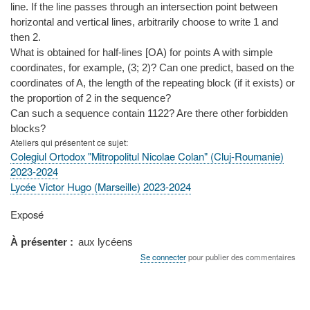
line. If the line passes through an intersection point between
horizontal and vertical lines, arbitrarily choose to write 1 and
then 2.
What is obtained for half-lines [OA) for points A with simple
coordinates, for example, (3; 2)? Can one predict, based on the
coordinates of A, the length of the repeating block (if it exists) or
the proportion of 2 in the sequence?
Can such a sequence contain 1122? Are there other forbidden
blocks?
Ateliers qui présentent ce sujet
Colegiul Ortodox "Mitropolitul Nicolae Colan" (Cluj-Roumanie)
2023-2024
Lycée Victor Hugo (Marseille) 2023-2024
Type
Exposé
de
présentation
À présenter
aux lycéens
au
Se connecter
pour publier des commentaires
congrès