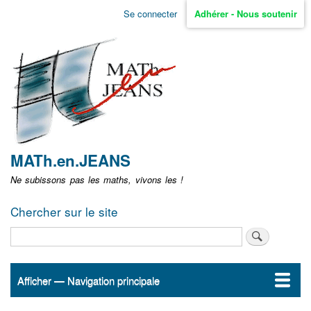
Aller
Se connecter
Adhérer - Nous soutenir
Menu
au
contenu
user
principal
non
identifié
MATh.en.JEANS
Ne subissons pas les maths, vivons les !
Chercher sur le site
Rechercher
Afficher — Navigation principale
Navigation