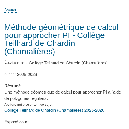
principale
Accueil
Actualités
MATh.en.JEANS ?
Régions et Ateliers
Créer, gérer un atelier
Sujets/Publications
Congrès
Accueil
Fil
d'Ariane
Méthode géométrique de calcul
pour approcher PI - Collège
Teilhard de Chardin
(Chamalières)
Établissement
Collège Teilhard de Chardin (Chamalières)
Année
2025-2026
Résumé
Une méthode géométrique de calcul pour approcher PI à l'aide
de polygones réguliers.
Ateliers qui présentent ce sujet
Collège Teilhard de Chardin (Chamalières) 2025-2026
Type
Exposé court
de