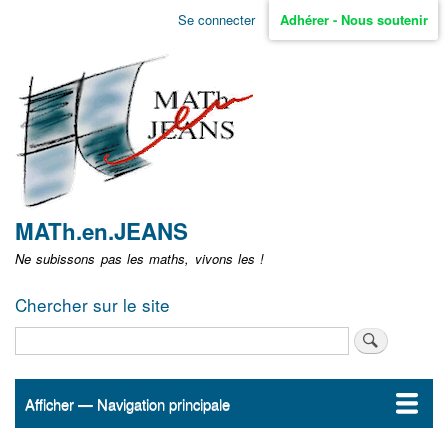
Aller
Se connecter
Adhérer - Nous soutenir
Menu
au
contenu
user
principal
non
identifié
MATh.en.JEANS
Ne subissons pas les maths, vivons les !
Chercher sur le site
Rechercher
Afficher — Navigation principale
Navigation