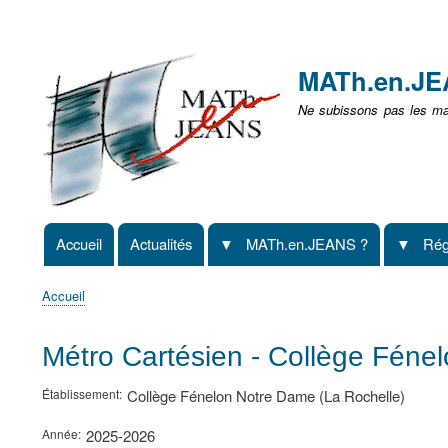
Menu
user
MATh.en.J
non
Ne subissons pas les mat
identifié
Accueil
Actualités
MATh.en.JEANS ?
Rég
Navigation
principale
Accueil
Fil
d'Ariane
Métro Cartésien - Collège Féne
Établissement
Collège Fénelon Notre Dame (La Rochelle)
Année
2025-2026