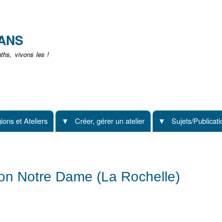
Aller
au
contenu
EANS
principal
hs, vivons les !
ions et Ateliers
Créer, gérer un atelier
Sujets/Publicat
lon Notre Dame (La Rochelle)