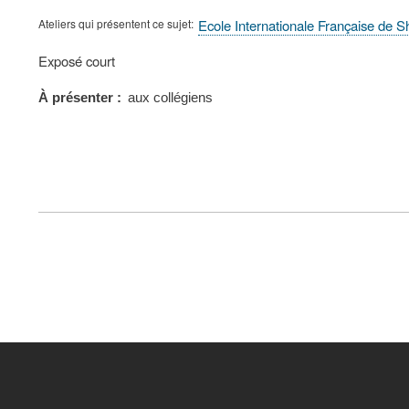
Ateliers qui présentent ce sujet
Ecole Internationale Française de 
Type
Exposé court
de
présentation
À présenter
aux collégiens
au
congrès
FOOTER
MENU