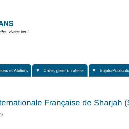
Aller
au
contenu
EANS
principal
hs, vivons les !
ions et Ateliers
Créer, gérer un atelier
Sujets/Publicat
ternationale Française de Sharjah (
h)