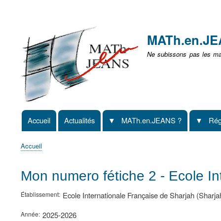
Menu
user
MATh.en.J
non
Ne subissons pas les mat
identifié
Accueil
Actualités
MATh.en.JEANS ?
Rég
Navigation
principale
Accueil
Fil
d'Ariane
Mon numero fétiche 2 - Ecole In
Établissement
Ecole Internationale Française de Sharjah (Sharja
Année
2025-2026