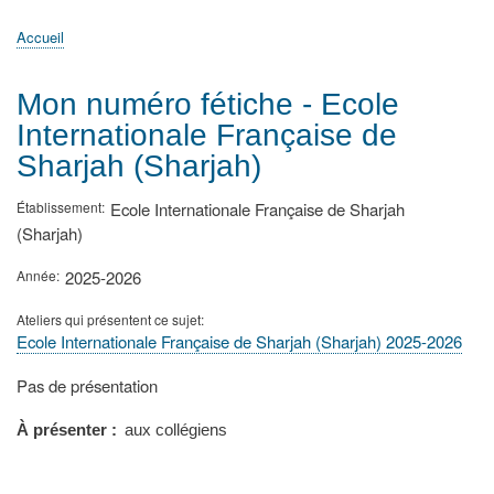
principale
Accueil
Actualités
MATh.en.JEANS ?
Régions et Ateliers
Créer, gérer un atelier
Sujets/Publications
Congrès
Accueil
Fil
d'Ariane
Mon numéro fétiche - Ecole
Internationale Française de
Sharjah (Sharjah)
Établissement
Ecole Internationale Française de Sharjah
(Sharjah)
Année
2025-2026
Ateliers qui présentent ce sujet
Ecole Internationale Française de Sharjah (Sharjah) 2025-2026
Type
Pas de présentation
de
présentation
À présenter
aux collégiens
au
congrès