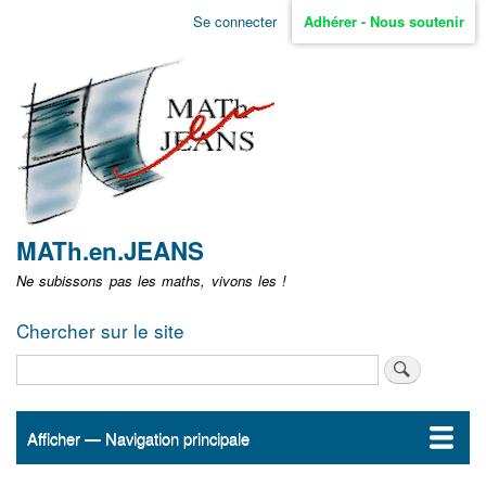
Aller
Se connecter
Adhérer - Nous soutenir
Menu
au
contenu
user
principal
non
identifié
MATh.en.JEANS
Ne subissons pas les maths, vivons les !
Chercher sur le site
Rechercher
Afficher — Navigation principale
Navigation