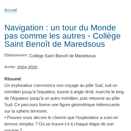
principale
Accueil
Actualités
MATh.en.JEANS ?
Régions et Ateliers
Créer, gérer un atelier
Sujets/Publications
Congrès
Accueil
Fil
d'Ariane
Navigation : un tour du Monde
pas comme les autres - Collège
Saint Benoît de Maredsous
Établissement
Collège Saint Benoît de Maredsous
Année
2024-2025
Résumé
Un explorateur commence son voyage au pôle Sud, suit un
méridien jusqu'à l'équateur, tourne à angle droit, marche le long
de l'équateur jusqu'à un autre méridien, puis retourne au pôle
Sud. Ce parcours forme une figure géométrique intéressante
sur la sphère terrestre.
• Pouvez-vous décrire le chemin que l'explorateur a suivi en
termes simples ? Où se trouve-t-il à chaque étape de son
voyage ?