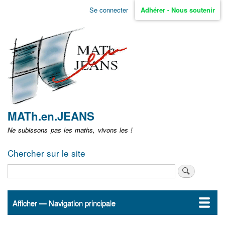
Aller
Se connecter
Adhérer - Nous soutenir
Menu
au
contenu
user
principal
non
identifié
MATh.en.JEANS
Ne subissons pas les maths, vivons les !
Chercher sur le site
Rechercher
Afficher — Navigation principale
Navigation