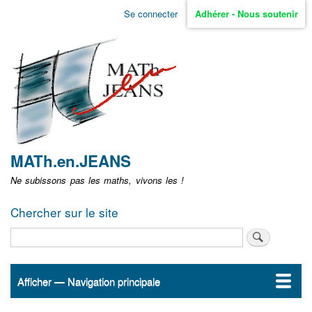
Aller
Se connecter
Adhérer - Nous soutenir
Menu
au
contenu
user
principal
non
identifié
MATh.en.JEANS
Ne subissons pas les maths, vivons les !
Chercher sur le site
Rechercher
Afficher — Navigation principale
Navigation