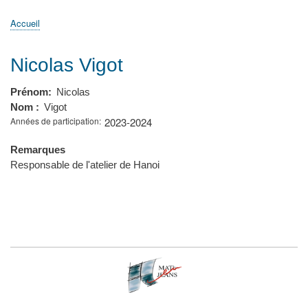
principale
Accueil
Actualités
MATh.en.JEANS ?
Régions et Ateliers
Créer, gérer un atelier
Sujets/Publications
Congrès
Accueil
Fil
d'Ariane
Nicolas Vigot
Prénom
Nicolas
Nom
Vigot
Années de participation
2023-2024
Remarques
Responsable de l'atelier de Hanoi