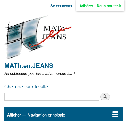
Aller
Se connecter
Adhérer - Nous soutenir
Menu
au
contenu
user
principal
non
identifié
MATh.en.JEANS
Ne subissons pas les maths, vivons les !
Chercher sur le site
Rechercher
Afficher — Navigation principale
Navigation