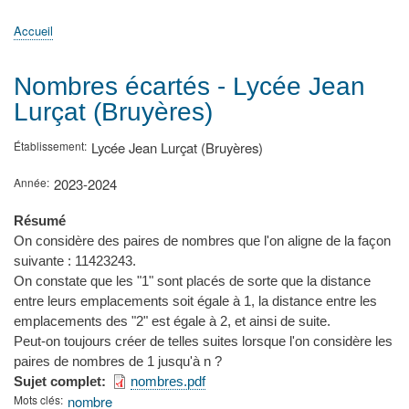
principale
Accueil
Actualités
MATh.en.JEANS ?
Régions et Ateliers
Créer, gérer un atelier
Sujets/Publications
Congrès
Accueil
Fil
d'Ariane
Nombres écartés - Lycée Jean
Lurçat (Bruyères)
Établissement
Lycée Jean Lurçat (Bruyères)
Année
2023-2024
Résumé
On considère des paires de nombres que l'on aligne de la façon
suivante : 11423243.
On constate que les "1" sont placés de sorte que la distance
entre leurs emplacements soit égale à 1, la distance entre les
emplacements des "2" est égale à 2, et ainsi de suite.
Peut-on toujours créer de telles suites lorsque l'on considère les
paires de nombres de 1 jusqu'à n ?
Sujet complet
nombres.pdf
Mots clés
nombre