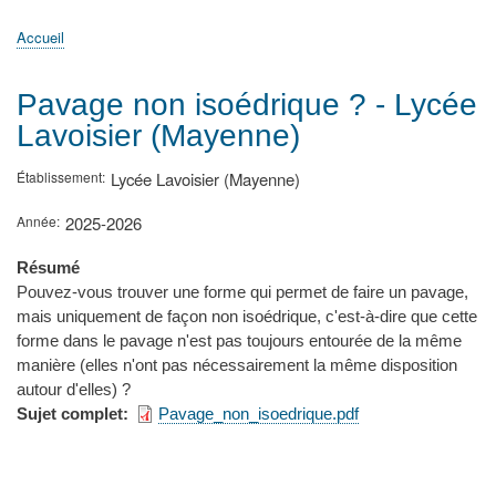
principale
Accueil
Actualités
MATh.en.JEANS ?
Régions et Ateliers
Créer, gérer un atelier
Sujets/Publications
Congrès
Accueil
Fil
d'Ariane
Pavage non isoédrique ? - Lycée
Lavoisier (Mayenne)
Établissement
Lycée Lavoisier (Mayenne)
Année
2025-2026
Résumé
Pouvez-vous trouver une forme qui permet de faire un pavage,
mais uniquement de façon non isoédrique, c'est-à-dire que cette
forme dans le pavage n'est pas toujours entourée de la même
manière (elles n'ont pas nécessairement la même disposition
autour d'elles) ?
Sujet complet
Pavage_non_isoedrique.pdf