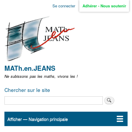
Aller
Se connecter
Adhérer - Nous soutenir
Menu
au
contenu
user
principal
non
identifié
MATh.en.JEANS
Ne subissons pas les maths, vivons les !
Chercher sur le site
Rechercher
Afficher — Navigation principale
Navigation