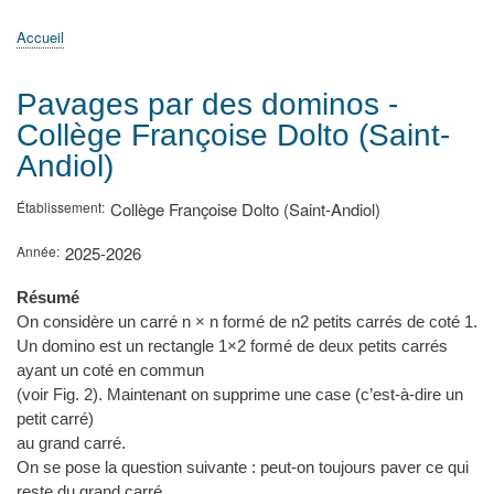
principale
Accueil
Actualités
MATh.en.JEANS ?
Régions et Ateliers
Créer, gérer un atelier
Sujets/Publications
Congrès
Accueil
Fil
d'Ariane
Pavages par des dominos -
Collège Françoise Dolto (Saint-
Andiol)
Établissement
Collège Françoise Dolto (Saint-Andiol)
Année
2025-2026
Résumé
On considère un carré n × n formé de n2 petits carrés de coté 1.
Un domino est un rectangle 1×2 formé de deux petits carrés
ayant un coté en commun
(voir Fig. 2). Maintenant on supprime une case (c’est-à-dire un
petit carré)
au grand carré.
On se pose la question suivante : peut-on toujours paver ce qui
reste du grand carré