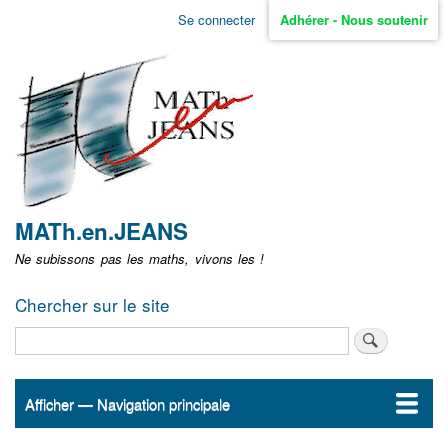
Aller
Se connecter
Adhérer - Nous soutenir
Menu
au
contenu
user
principal
non
identifié
MATh.en.JEANS
Ne subissons pas les maths, vivons les !
Chercher sur le site
Rechercher
Afficher — Navigation principale
Navigation