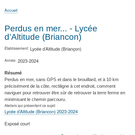
principale
Accueil
Actualités
MATh.en.JEANS ?
Régions et Ateliers
Créer, gérer un atelier
Sujets/Publications
Congrès
Accueil
Fil
d'Ariane
Perdus en mer... - Lycée
d’Altitude (Briancon)
Établissement
Lycée d’Altitude (Briançon)
Année
2023-2024
Résumé
Perdus en mer, sans GPS et dans le brouillard, et à 10 km
précisément de la côte, rectiligne à cet endroit, comment
naviguer pour retrouver être sûr de retrouver la terre ferme en
minimisant le chemin parcouru.
Ateliers qui présentent ce sujet
Lycée d’Altitude (Briancon) 2023-2024
Type
Exposé court
de
présentation