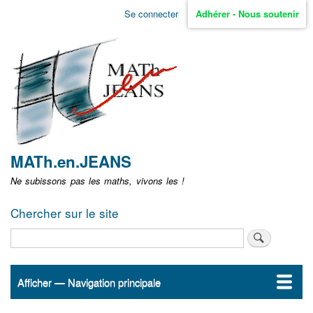
Aller
Se connecter
Adhérer - Nous soutenir
Menu
au
contenu
user
principal
non
identifié
MATh.en.JEANS
Ne subissons pas les maths, vivons les !
Chercher sur le site
Rechercher
Afficher — Navigation principale
Navigation