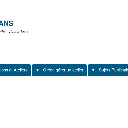
Aller
au
contenu
EANS
principal
hs, vivons les !
ions et Ateliers
Créer, gérer un atelier
Sujets/Publicat