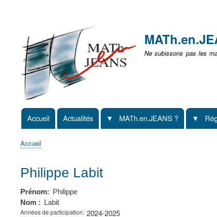
Menu
user
MATh.en.J
non
Ne subissons pas les mat
identifié
Accueil
Actualités
MATh.en.JEANS ?
Rég
Navigation
principale
Accueil
Fil
d'Ariane
Philippe Labit
Prénom
Philippe
Nom
Labit
Années de participation
2024-2025