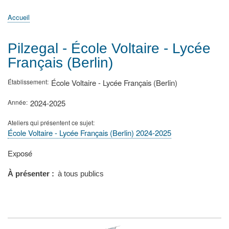
principale
Accueil
Actualités
MATh.en.JEANS ?
Régions et Ateliers
Créer, gérer un atelier
Sujets/Publications
Congrès
Accueil
Fil
d'Ariane
Pilzegal - École Voltaire - Lycée
Français (Berlin)
Établissement
École Voltaire - Lycée Français (Berlin)
Année
2024-2025
Ateliers qui présentent ce sujet
École Voltaire - Lycée Français (Berlin) 2024-2025
Type
Exposé
de
présentation
À présenter
à tous publics
au
congrès