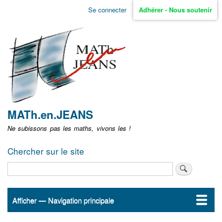
Aller
Se connecter
Adhérer - Nous soutenir
Menu
au
contenu
user
principal
non
identifié
MATh.en.JEANS
Ne subissons pas les maths, vivons les !
Chercher sur le site
Rechercher
Afficher — Navigation principale
Navigation