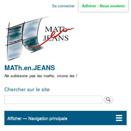
Aller
Se connecter
Adhérer - Nous soutenir
Menu
au
contenu
user
principal
non
identifié
MATh.en.JEANS
Ne subissons pas les maths, vivons les !
Chercher sur le site
Rechercher
Afficher — Navigation principale
Navigation