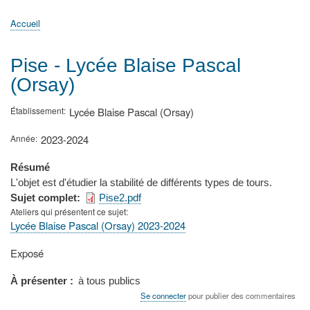
principale
Accueil
Actualités
MATh.en.JEANS ?
Régions et Ateliers
Créer, gérer un atelier
Sujets/Publications
Congrès
Accueil
Fil
d'Ariane
Pise - Lycée Blaise Pascal
(Orsay)
Établissement
Lycée Blaise Pascal (Orsay)
Année
2023-2024
Résumé
L'objet est d'étudier la stabilité de différents types de tours.
Sujet complet
Pise2.pdf
Ateliers qui présentent ce sujet
Lycée Blaise Pascal (Orsay) 2023-2024
Type
Exposé
de
présentation
À présenter
à tous publics
au
Se connecter
pour publier des commentaires
congrès