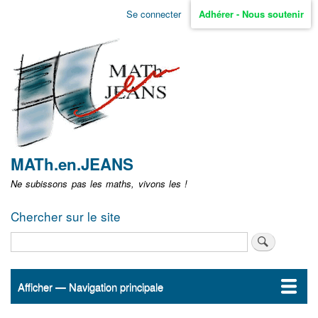
Aller
Se connecter
Adhérer - Nous soutenir
Menu
au
contenu
user
principal
non
identifié
MATh.en.JEANS
Ne subissons pas les maths, vivons les !
Chercher sur le site
Rechercher
Afficher — Navigation principale
Navigation