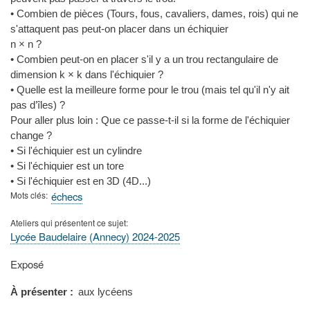
• Combien de pièces (Tours, fous, cavaliers, dames, rois) qui ne
s'attaquent pas peut-on placer dans un échiquier
n × n ?
• Combien peut-on en placer s'il y a un trou rectangulaire de
dimension k × k dans l'échiquier ?
• Quelle est la meilleure forme pour le trou (mais tel qu'il n'y ait
pas d’îles) ?
Pour aller plus loin : Que ce passe-t-il si la forme de l'échiquier
change ?
• Si l'échiquier est un cylindre
• Si l'échiquier est un tore
• Si l'échiquier est en 3D (4D...)
Mots clés
échecs
Ateliers qui présentent ce sujet
Lycée Baudelaire (Annecy) 2024-2025
Type
Exposé
de
présentation
À présenter
aux lycéens
au