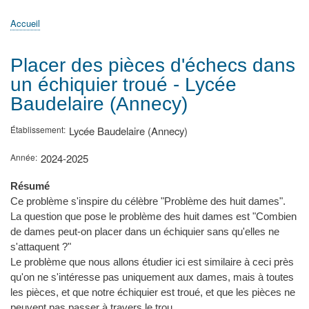
principale
Accueil
Actualités
MATh.en.JEANS ?
Régions et Ateliers
Créer, gérer un atelier
Sujets/Publications
Congrès
Accueil
Fil
d'Ariane
Placer des pièces d'échecs dans
un échiquier troué - Lycée
Baudelaire (Annecy)
Établissement
Lycée Baudelaire (Annecy)
Année
2024-2025
Résumé
Ce problème s'inspire du célèbre "Problème des huit dames".
La question que pose le problème des huit dames est "Combien
de dames peut-on placer dans un échiquier sans qu'elles ne
s'attaquent ?"
Le problème que nous allons étudier ici est similaire à ceci près
qu'on ne s'intéresse pas uniquement aux dames, mais à toutes
les pièces, et que notre échiquier est troué, et que les pièces ne
peuvent pas passer à travers le trou.