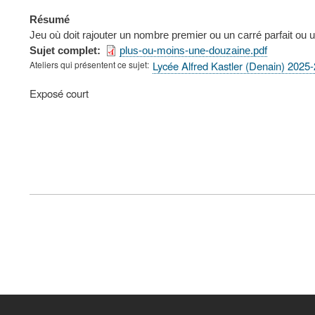
Résumé
Jeu où doit rajouter un nombre premier ou un carré parfait ou u
Sujet complet
plus-ou-moins-une-douzaine.pdf
Ateliers qui présentent ce sujet
Lycée Alfred Kastler (Denain) 2025
Type
Exposé court
de
présentation
au
congrès
FOOTER
MENU