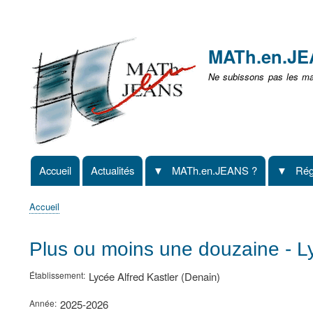
Menu
user
MATh.en.J
non
Ne subissons pas les mat
identifié
Accueil
Actualités
MATh.en.JEANS ?
Rég
Navigation
principale
Accueil
Fil
d'Ariane
Plus ou moins une douzaine - Ly
Établissement
Lycée Alfred Kastler (Denain)
Année
2025-2026