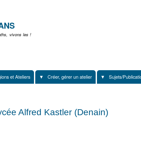
Aller
au
contenu
EANS
principal
hs, vivons les !
ions et Ateliers
Créer, gérer un atelier
Sujets/Publicat
cée Alfred Kastler (Denain)