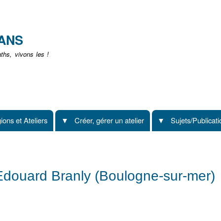
Aller
au
contenu
EANS
principal
hs, vivons les !
ions et Ateliers
Créer, gérer un atelier
Sujets/Publicat
Edouard Branly (Boulogne-sur-mer)