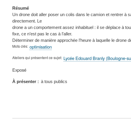
Résumé
Un drone doit aller poser un colis dans le camion et rentrer à s
directement. Le
drone a un comportement assez inhabituel : il se déplace à tout 
fixe, ce n’est pas le cas à l’aller.
Déterminer de manière approchée l’heure à laquelle le drone doi
Mots clés
optimisation
Ateliers qui présentent ce sujet
Lycée Edouard Branly (Boulogne-su
Type
Exposé
de
présentation
À présenter
à tous publics
au
congrès
FOOTER
MENU