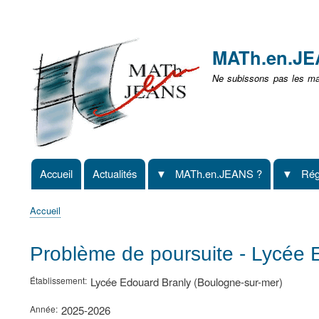
Menu
user
MATh.en.J
non
Ne subissons pas les mat
identifié
Accueil
Actualités
MATh.en.JEANS ?
Rég
Navigation
principale
Accueil
Fil
d'Ariane
Problème de poursuite - Lycée 
Établissement
Lycée Edouard Branly (Boulogne-sur-mer)
Année
2025-2026