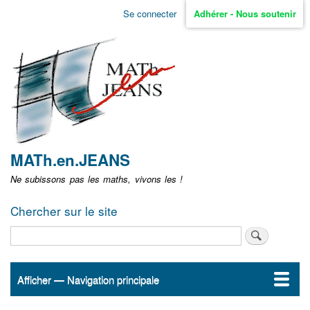
Aller
Se connecter
Adhérer - Nous soutenir
Menu
au
contenu
user
principal
non
identifié
MATh.en.JEANS
Ne subissons pas les maths, vivons les !
Chercher sur le site
Rechercher
Afficher — Navigation principale
Navigation