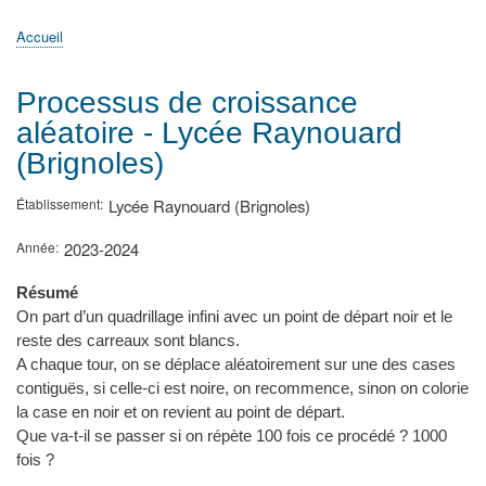
principale
Accueil
Actualités
MATh.en.JEANS ?
Régions et Ateliers
Créer, gérer un atelier
Sujets/Publications
Congrès
Accueil
Fil
d'Ariane
Processus de croissance
aléatoire - Lycée Raynouard
(Brignoles)
Établissement
Lycée Raynouard (Brignoles)
Année
2023-2024
Résumé
On part d’un quadrillage infini avec un point de départ noir et le
reste des carreaux sont blancs.
A chaque tour, on se déplace aléatoirement sur une des cases
contiguës, si celle-ci est noire, on recommence, sinon on colorie
la case en noir et on revient au point de départ.
Que va-t-il se passer si on répète 100 fois ce procédé ? 1000
fois ?