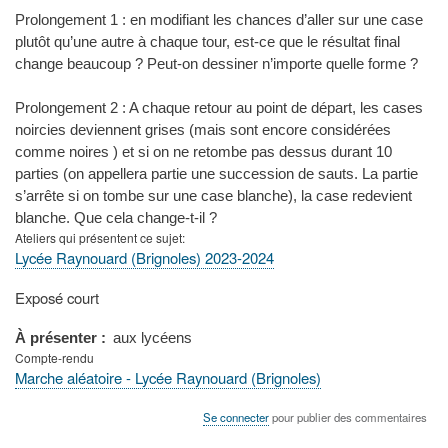
Prolongement 1 : en modifiant les chances d’aller sur une case
plutôt qu’une autre à chaque tour, est-ce que le résultat final
change beaucoup ? Peut-on dessiner n’importe quelle forme ?
Prolongement 2 : A chaque retour au point de départ, les cases
noircies deviennent grises (mais sont encore considérées
comme noires ) et si on ne retombe pas dessus durant 10
parties (on appellera partie une succession de sauts. La partie
s’arrête si on tombe sur une case blanche), la case redevient
blanche. Que cela change-t-il ?
Ateliers qui présentent ce sujet
Lycée Raynouard (Brignoles) 2023-2024
Type
Exposé court
de
présentation
À présenter
aux lycéens
au
Compte-rendu
congrès
Marche aléatoire - Lycée Raynouard (Brignoles)
Se connecter
pour publier des commentaires