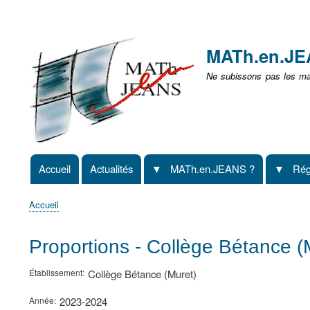
Menu
user
MATh.en.J
non
Ne subissons pas les mat
identifié
Accueil
Actualités
MATh.en.JEANS ?
Rég
Navigation
principale
Accueil
Fil
d'Ariane
Proportions - Collège Bétance (
Établissement
Collège Bétance (Muret)
Année
2023-2024