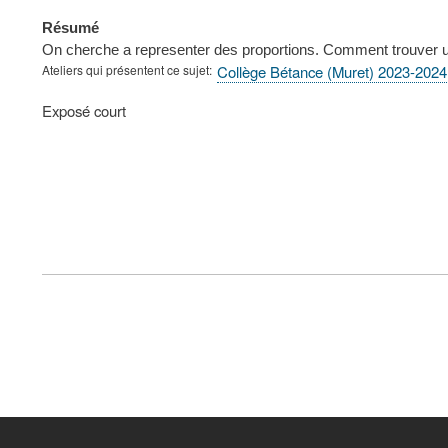
Résumé
On cherche a representer des proportions. Comment trouver une 
Ateliers qui présentent ce sujet
Collège Bétance (Muret) 2023-2024
Type
Exposé court
de
présentation
au
congrès
FOOTER
MENU