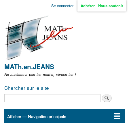
Aller
Se connecter
Adhérer - Nous soutenir
Menu
au
contenu
user
principal
non
identifié
MATh.en.JEANS
Ne subissons pas les maths, vivons les !
Chercher sur le site
Rechercher
Afficher — Navigation principale
Navigation