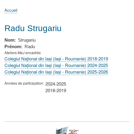
principale
Accueil
Actualités
MATh.en.JEANS ?
Régions et Ateliers
Créer, gérer un atelier
Sujets/Publications
Congrès
Accueil
Fil
d'Ariane
Radu Strugariu
Nom
Strugariu
Prénom
Radu
Ateliers MeJ encadrés
Colegiul Național din Iași (Iași - Roumanie) 2018-2019
Colegiul Național din Iași (Iași - Roumanie) 2024-2025
Colegiul Național din Iași (Iași - Roumanie) 2025-2026
Années de participation
2024-2025
2018-2019