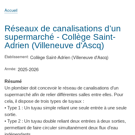
principale
Accueil
Actualités
MATh.en.JEANS ?
Régions et Ateliers
Créer, gérer un atelier
Sujets/Publications
Congrès
Accueil
Fil
d'Ariane
Réseaux de canalisations d’un
supermarché - Collège Saint-
Adrien (Villeneuve d'Ascq)
Établissement
Collège Saint-Adrien (Villeneuve d'Ascq)
Année
2025-2026
Résumé
Un plombier doit concevoir le réseau de canalisations d’un
supermarché afin de relier différentes salles entre elles. Pour
cela, il dispose de trois types de tuyaux :
• Type 1 : Un tuyau simple reliant une seule entrée à une seule
sortie.
• Type 2 : Un tuyau double reliant deux entrées à deux sorties,
permettant de faire circuler simultanément deux flux d’eau
indépendants.