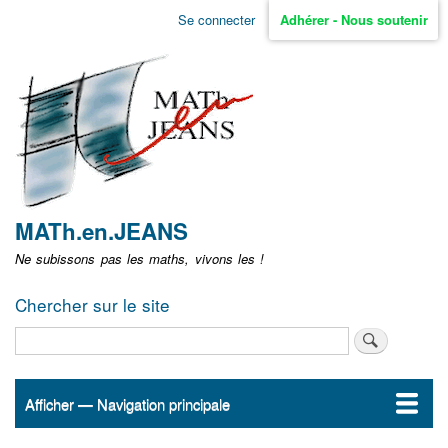
Aller
Se connecter
Adhérer - Nous soutenir
Menu
au
contenu
user
principal
non
identifié
MATh.en.JEANS
Ne subissons pas les maths, vivons les !
Chercher sur le site
Rechercher
Afficher — Navigation principale
Navigation