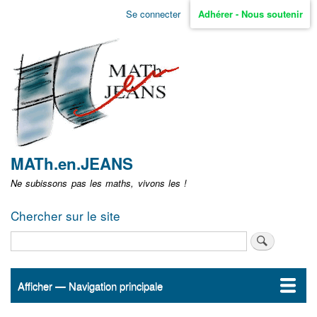
Aller
Se connecter
Adhérer - Nous soutenir
Menu
au
contenu
user
principal
non
identifié
MATh.en.JEANS
Ne subissons pas les maths, vivons les !
Chercher sur le site
Rechercher
Afficher — Navigation principale
Navigation