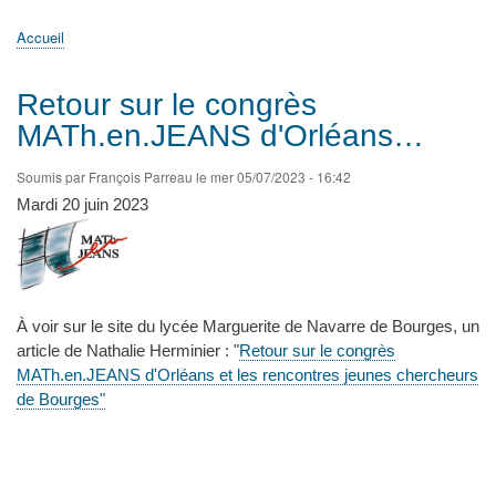
principale
Accueil
Actualités
MATh.en.JEANS ?
Régions et Ateliers
Créer, gérer un atelier
Sujets/Publications
Congrès
Accueil
Fil
d'Ariane
Retour sur le congrès
MATh.en.JEANS d'Orléans…
Soumis par
François Parreau
le
mer 05/07/2023 - 16:42
Mardi 20 juin 2023
À voir sur le site du lycée Marguerite de Navarre de Bourges, un
article de Nathalie Herminier : "
Retour sur le congrès
MATh.en.JEANS d'Orléans et les rencontres jeunes chercheurs
de Bourges"