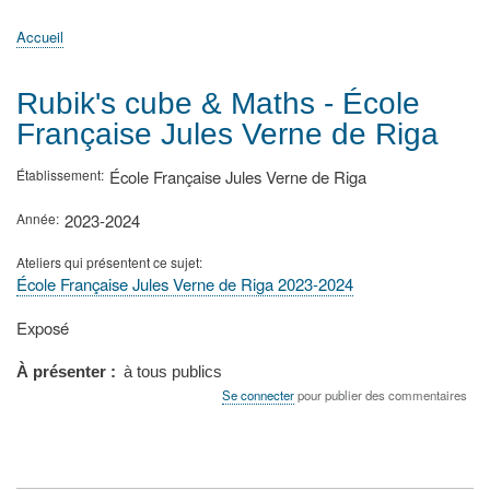
principale
Accueil
Actualités
MATh.en.JEANS ?
Régions et Ateliers
Créer, gérer un atelier
Sujets/Publications
Congrès
Accueil
Fil
d'Ariane
Rubik's cube & Maths - École
Française Jules Verne de Riga
Établissement
École Française Jules Verne de Riga
Année
2023-2024
Ateliers qui présentent ce sujet
École Française Jules Verne de Riga 2023-2024
Type
Exposé
de
présentation
À présenter
à tous publics
au
Se connecter
pour publier des commentaires
congrès