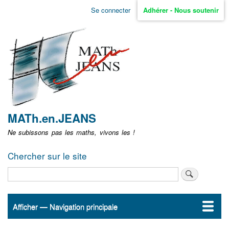
Aller
Se connecter
Adhérer - Nous soutenir
Menu
au
contenu
user
principal
non
identifié
MATh.en.JEANS
Ne subissons pas les maths, vivons les !
Chercher sur le site
Rechercher
Afficher — Navigation principale
Navigation