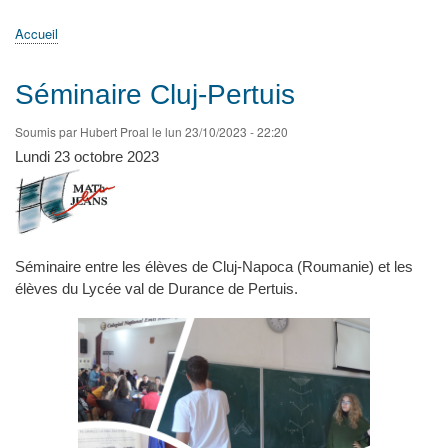
principale
Accueil
Actualités
MATh.en.JEANS ?
Régions et Ateliers
Créer, gérer un atelier
Sujets/Publications
Congrès
Accueil
Fil
d'Ariane
Séminaire Cluj-Pertuis
Soumis par
Hubert Proal
le
lun 23/10/2023 - 22:20
Lundi 23 octobre 2023
Séminaire entre les élèves de Cluj-Napoca (Roumanie) et les
élèves du Lycée val de Durance de Pertuis.