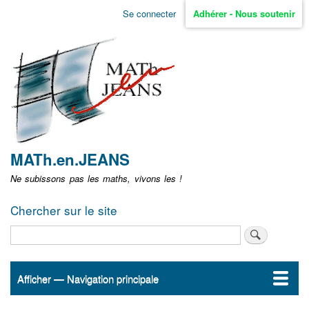
Aller
Se connecter
Adhérer - Nous soutenir
Menu
au
contenu
user
principal
non
identifié
MATh.en.JEANS
Ne subissons pas les maths, vivons les !
Chercher sur le site
Rechercher
Afficher — Navigation principale
Navigation