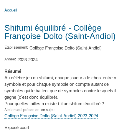
principale
Accueil
Actualités
MATh.en.JEANS ?
Régions et Ateliers
Créer, gérer un atelier
Sujets/Publications
Congrès
Accueil
Fil
d'Ariane
Shifumi équilibré - Collège
Françoise Dolto (Saint-Andiol)
Établissement
Collège Françoise Dolto (Saint-Andiol)
Année
2023-2024
Résumé
Au célèbre jeu du shifumi, chaque joueur a le choix entre n
symbole et pour chaque symbole on compte autant de
symboles qui le battent que de symboles contre lesquels il
gagne (c'est donc équilibré).
Pour quelles tailles n existe-t-il un shifumi équilibré ?
Ateliers qui présentent ce sujet
Collège Françoise Dolto (Saint-Andiol) 2023-2024
Type
Exposé court
de