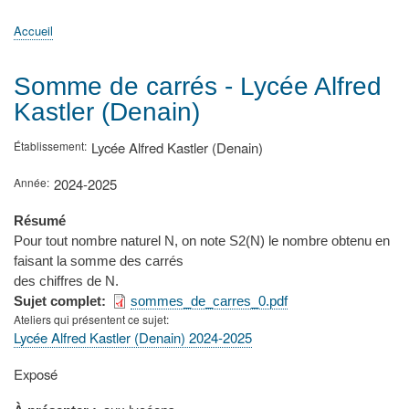
principale
Accueil
Actualités
MATh.en.JEANS ?
Régions et Ateliers
Créer, gérer un atelier
Sujets/Publications
Congrès
Accueil
Fil
d'Ariane
Somme de carrés - Lycée Alfred
Kastler (Denain)
Établissement
Lycée Alfred Kastler (Denain)
Année
2024-2025
Résumé
Pour tout nombre naturel N, on note S2(N) le nombre obtenu en
faisant la somme des carrés
des chiffres de N.
Sujet complet
sommes_de_carres_0.pdf
Ateliers qui présentent ce sujet
Lycée Alfred Kastler (Denain) 2024-2025
Type
Exposé
de
présentation