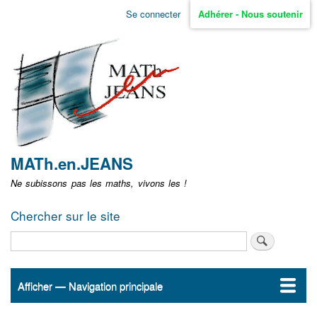
Aller
Se connecter
Adhérer - Nous soutenir
Menu
au
contenu
user
principal
non
identifié
MATh.en.JEANS
Ne subissons pas les maths, vivons les !
Chercher sur le site
Rechercher
Afficher — Navigation principale
Navigation