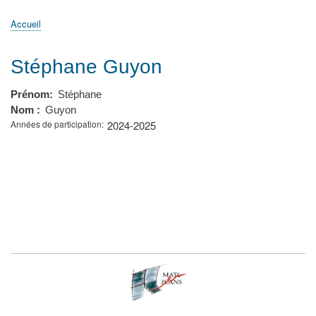
principale
Accueil
Actualités
MATh.en.JEANS ?
Régions et Ateliers
Créer, gérer un atelier
Sujets/Publications
Congrès
Accueil
Fil
d'Ariane
Stéphane Guyon
Prénom
Stéphane
Nom
Guyon
Années de participation
2024-2025