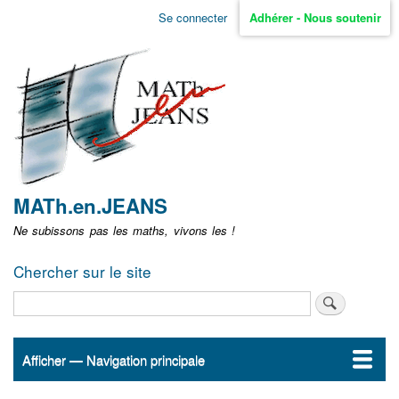
Aller
Se connecter
Adhérer - Nous soutenir
Menu
au
contenu
user
principal
non
identifié
MATh.en.JEANS
Ne subissons pas les maths, vivons les !
Chercher sur le site
Rechercher
Afficher — Navigation principale
Navigation