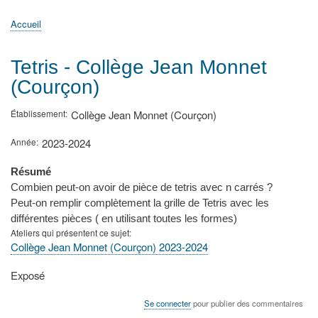
principale
Accueil
Actualités
MATh.en.JEANS ?
Régions et Ateliers
Créer, gérer un atelier
Sujets/Publications
Congrès
Accueil
Fil
d'Ariane
Tetris - Collège Jean Monnet
(Courçon)
Établissement
Collège Jean Monnet (Courçon)
Année
2023-2024
Résumé
Combien peut-on avoir de pièce de tetris avec n carrés ?
Peut-on remplir complètement la grille de Tetris avec les
différentes pièces ( en utilisant toutes les formes)
Ateliers qui présentent ce sujet
Collège Jean Monnet (Courçon) 2023-2024
Type
Exposé
de
présentation
Se connecter
pour publier des commentaires
au