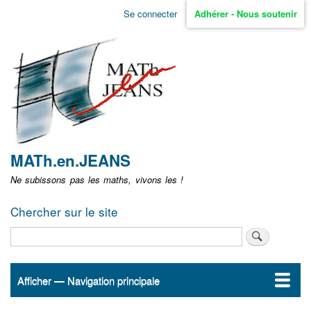
Aller
Se connecter
Adhérer - Nous soutenir
Menu
au
contenu
user
principal
non
identifié
MATh.en.JEANS
Ne subissons pas les maths, vivons les !
Chercher sur le site
Rechercher
Afficher — Navigation principale
Navigation