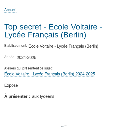
principale
Accueil
Actualités
MATh.en.JEANS ?
Régions et Ateliers
Créer, gérer un atelier
Sujets/Publications
Congrès
Accueil
Fil
d'Ariane
Top secret - École Voltaire -
Lycée Français (Berlin)
Établissement
École Voltaire - Lycée Français (Berlin)
Année
2024-2025
Ateliers qui présentent ce sujet
École Voltaire - Lycée Français (Berlin) 2024-2025
Type
Exposé
de
présentation
À présenter
aux lycéens
au
congrès