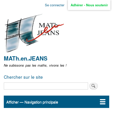
Aller
Se connecter
Adhérer - Nous soutenir
Menu
au
contenu
user
principal
non
identifié
MATh.en.JEANS
Ne subissons pas les maths, vivons les !
Chercher sur le site
Rechercher
Afficher — Navigation principale
Navigation