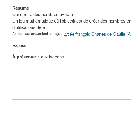
Résumé
Construire des nombres avec π :
Un jeu mathématique où l'objectif est de créer des nombres enti
d'utilisations de π.
Ateliers qui présentent ce sujet
Lycée français Charles de Gaulle (
Type
Exposé
de
présentation
À présenter
aux lycéens
au
congrès
FOOTER
MENU