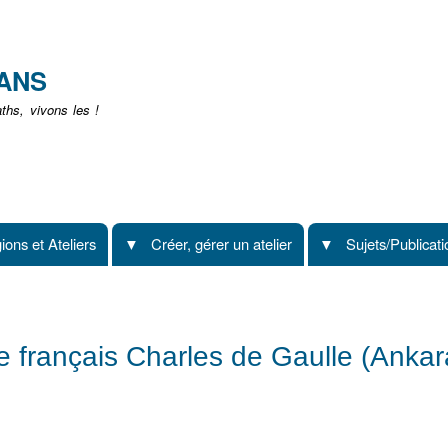
Aller
au
contenu
EANS
principal
hs, vivons les !
ions et Ateliers
Créer, gérer un atelier
Sujets/Publicat
 français Charles de Gaulle (Ankar