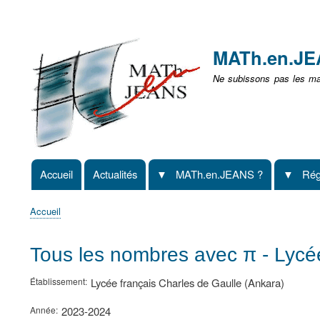
Menu
user
MATh.en.J
non
Ne subissons pas les mat
identifié
Accueil
Actualités
MATh.en.JEANS ?
Rég
Navigation
principale
Accueil
Fil
d'Ariane
Tous les nombres avec π - Lycée
Établissement
Lycée français Charles de Gaulle (Ankara)
Année
2023-2024