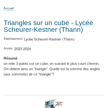
principale
Accueil
Actualités
MATh.en.JEANS ?
Régions et Ateliers
Créer, gérer un atelier
Sujets/Publications
Congrès
Accueil
Fil
d'Ariane
Triangles sur un cube - Lycée
Scheurer-Kestner (Thann)
Établissement
Lycée Scheurer-Kestner (Thann)
Année
2023-2024
Résumé
on relie 3 points sur un cube, en suivant le plus court chemin.
On obtient ainsi un "triangle". Quelle est la somme des angles
(aux sommets) de ce "triangle"?