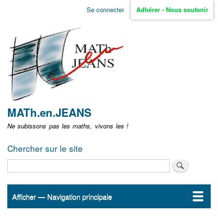
Aller
Se connecter
Adhérer - Nous soutenir
Menu
au
contenu
user
principal
non
identifié
MATh.en.JEANS
Ne subissons pas les maths, vivons les !
Chercher sur le site
Rechercher
Afficher — Navigation principale
Navigation