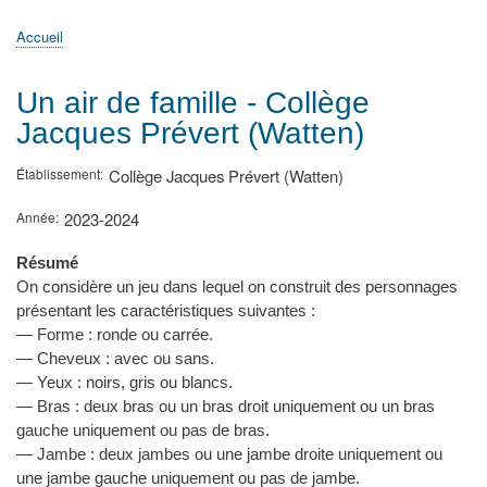
principale
Accueil
Actualités
MATh.en.JEANS ?
Régions et Ateliers
Créer, gérer un atelier
Sujets/Publications
Congrès
Accueil
Fil
d'Ariane
Un air de famille - Collège
Jacques Prévert (Watten)
Établissement
Collège Jacques Prévert (Watten)
Année
2023-2024
Résumé
On considère un jeu dans lequel on construit des personnages
présentant les caractéristiques suivantes :
— Forme : ronde ou carrée.
— Cheveux : avec ou sans.
— Yeux : noirs, gris ou blancs.
— Bras : deux bras ou un bras droit uniquement ou un bras
gauche uniquement ou pas de bras.
— Jambe : deux jambes ou une jambe droite uniquement ou
une jambe gauche uniquement ou pas de jambe.