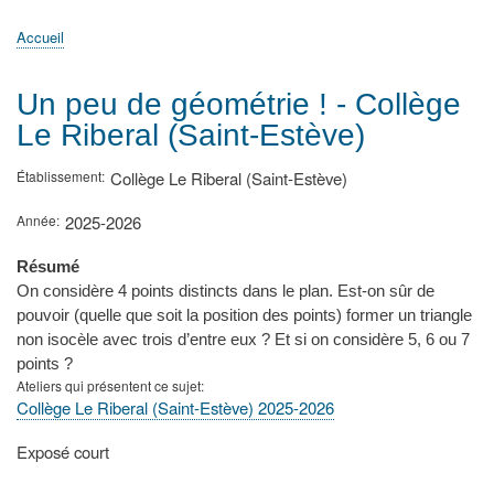
principale
Accueil
Actualités
MATh.en.JEANS ?
Régions et Ateliers
Créer, gérer un atelier
Sujets/Publications
Congrès
Accueil
Fil
d'Ariane
Un peu de géométrie ! - Collège
Le Riberal (Saint-Estève)
Établissement
Collège Le Riberal (Saint-Estève)
Année
2025-2026
Résumé
On considère 4 points distincts dans le plan. Est-on sûr de
pouvoir (quelle que soit la position des points) former un triangle
non isocèle avec trois d’entre eux ? Et si on considère 5, 6 ou 7
points ?
Ateliers qui présentent ce sujet
Collège Le Riberal (Saint-Estève) 2025-2026
Type
Exposé court
de
présentation