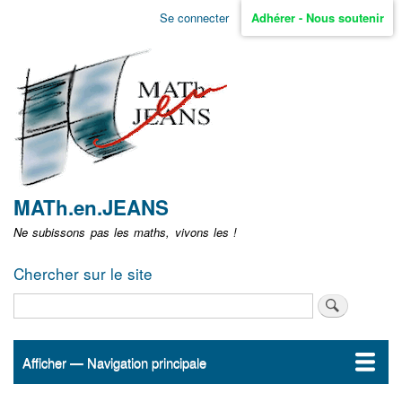
Aller
Se connecter
Adhérer - Nous soutenir
Menu
au
contenu
user
principal
non
identifié
MATh.en.JEANS
Ne subissons pas les maths, vivons les !
Chercher sur le site
Rechercher
Afficher — Navigation principale
Navigation