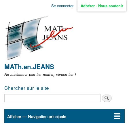
Aller
Se connecter
Adhérer - Nous soutenir
Menu
au
contenu
user
principal
non
identifié
MATh.en.JEANS
Ne subissons pas les maths, vivons les !
Chercher sur le site
Rechercher
Afficher — Navigation principale
Navigation