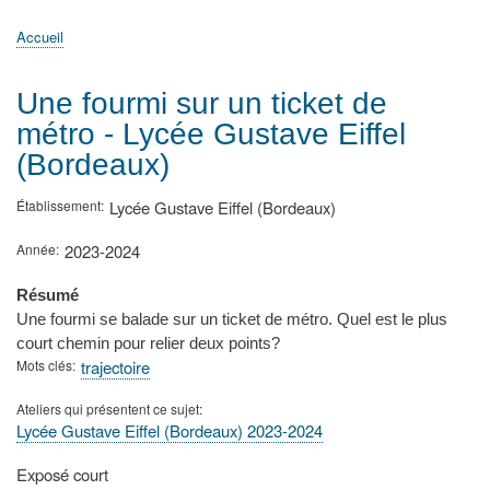
principale
Accueil
Actualités
MATh.en.JEANS ?
Régions et Ateliers
Créer, gérer un atelier
Sujets/Publications
Congrès
Accueil
Fil
d'Ariane
Une fourmi sur un ticket de
métro - Lycée Gustave Eiffel
(Bordeaux)
Établissement
Lycée Gustave Eiffel (Bordeaux)
Année
2023-2024
Résumé
Une fourmi se balade sur un ticket de métro. Quel est le plus
court chemin pour relier deux points?
Mots clés
trajectoire
Ateliers qui présentent ce sujet
Lycée Gustave Eiffel (Bordeaux) 2023-2024
Type
Exposé court