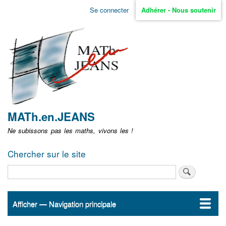
Aller
Se connecter
Adhérer - Nous soutenir
Menu
au
contenu
user
principal
non
identifié
MATh.en.JEANS
Ne subissons pas les maths, vivons les !
Chercher sur le site
Rechercher
Afficher — Navigation principale
Navigation