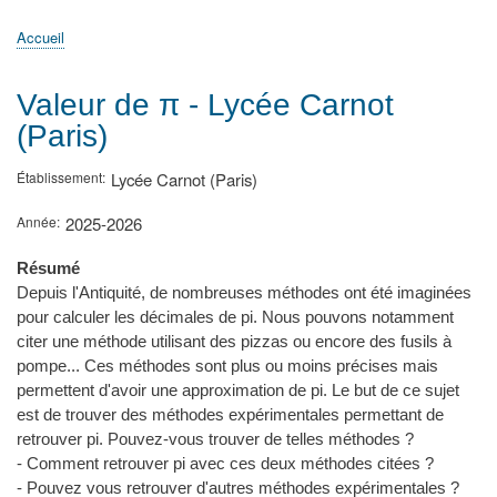
principale
Accueil
Actualités
MATh.en.JEANS ?
Régions et Ateliers
Créer, gérer un atelier
Sujets/Publications
Congrès
Accueil
Fil
d'Ariane
Valeur de π - Lycée Carnot
(Paris)
Établissement
Lycée Carnot (Paris)
Année
2025-2026
Résumé
Depuis l'Antiquité, de nombreuses méthodes ont été imaginées
pour calculer les décimales de pi. Nous pouvons notamment
citer une méthode utilisant des pizzas ou encore des fusils à
pompe... Ces méthodes sont plus ou moins précises mais
permettent d'avoir une approximation de pi. Le but de ce sujet
est de trouver des méthodes expérimentales permettant de
retrouver pi. Pouvez-vous trouver de telles méthodes ?
- Comment retrouver pi avec ces deux méthodes citées ?
- Pouvez vous retrouver d'autres méthodes expérimentales ?