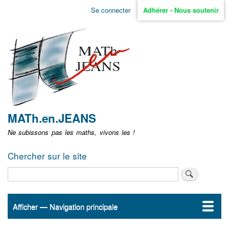
Aller
Se connecter
Adhérer - Nous soutenir
Menu
au
contenu
user
principal
non
identifié
MATh.en.JEANS
Ne subissons pas les maths, vivons les !
Chercher sur le site
Rechercher
Afficher — Navigation principale
Navigation