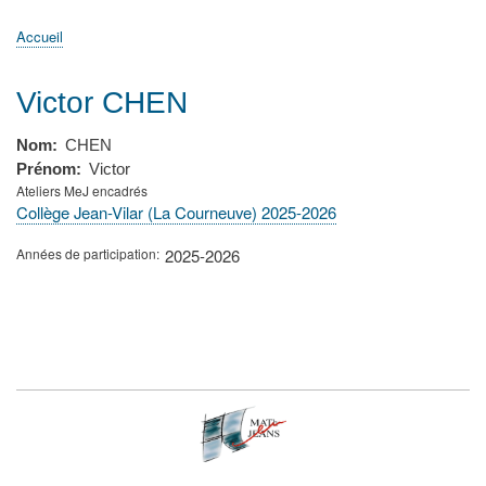
principale
Accueil
Actualités
MATh.en.JEANS ?
Régions et Ateliers
Créer, gérer un atelier
Sujets/Publications
Congrès
Accueil
Fil
d'Ariane
Victor CHEN
Nom
CHEN
Prénom
Victor
Ateliers MeJ encadrés
Collège Jean-Vilar (La Courneuve) 2025-2026
Années de participation
2025-2026