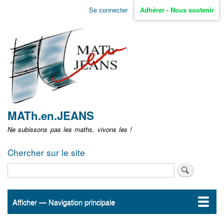
Aller
Se connecter
Adhérer - Nous soutenir
Menu
au
contenu
user
principal
non
identifié
MATh.en.JEANS
Ne subissons pas les maths, vivons les !
Chercher sur le site
Rechercher
Afficher — Navigation principale
Navigation