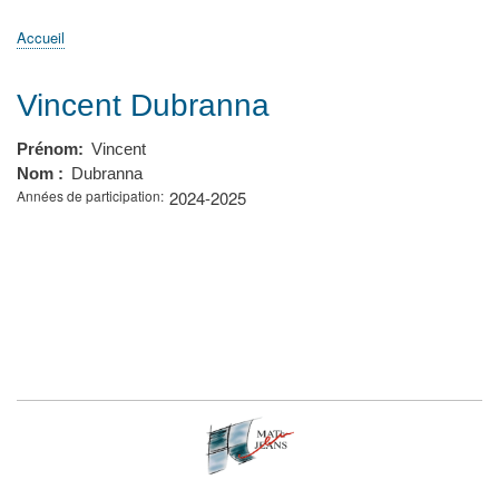
principale
Accueil
Actualités
MATh.en.JEANS ?
Régions et Ateliers
Créer, gérer un atelier
Sujets/Publications
Congrès
Accueil
Fil
d'Ariane
Vincent Dubranna
Prénom
Vincent
Nom
Dubranna
Années de participation
2024-2025