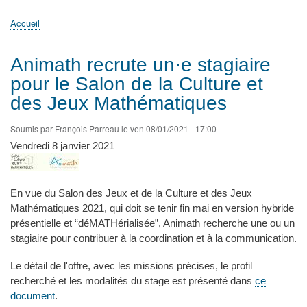
principale
Accueil
Actualités
MATh.en.JEANS ?
Régions et Ateliers
Créer, gérer un atelier
Sujets/Publications
Congrès
Accueil
Fil
d'Ariane
Animath recrute un·e stagiaire
pour le Salon de la Culture et
des Jeux Mathématiques
Soumis par
François Parreau
le
ven 08/01/2021 - 17:00
Vendredi 8 janvier 2021
En vue du Salon des Jeux et de la Culture et des Jeux
Mathématiques 2021, qui doit se tenir fin mai en version hybride
présentielle et “déMATHérialisée”, Animath recherche une ou un
stagiaire pour contribuer à la coordination et à la communication.
Le détail de l'offre, avec les missions précises, le profil
recherché et les modalités du stage est présenté dans
ce
document
.