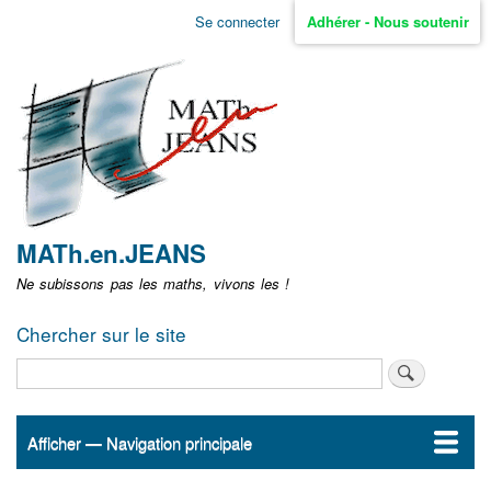
Aller
Se connecter
Adhérer - Nous soutenir
Menu
au
contenu
user
principal
non
identifié
MATh.en.JEANS
Ne subissons pas les maths, vivons les !
Chercher sur le site
Rechercher
Afficher — Navigation principale
Navigation