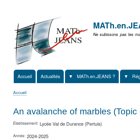
Menu
user
MATh.en.J
non
Ne subissons pas les mat
identifié
Accueil
Actualités
MATh.en.JEANS ?
Rég
Navigation
principale
Accueil
Fil
d'Ariane
An avalanche of marbles (Topic 
Établissement
Lycée Val de Durance (Pertuis)
Année
2024-2025