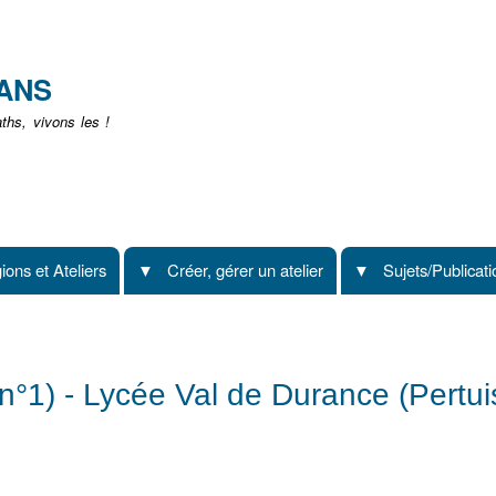
Aller
au
contenu
EANS
principal
hs, vivons les !
ions et Ateliers
Créer, gérer un atelier
Sujets/Publicat
n°1) - Lycée Val de Durance (Pertui