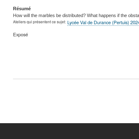
Résumé
How will the marbles be distributed? What happens if the obs
Ateliers qui présentent ce sujet
Lycée Val de Durance (Pertuis) 20
Type
Exposé
de
présentation
au
congrès
FOOTER
MENU