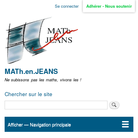
Aller
Se connecter
Adhérer - Nous soutenir
Menu
au
contenu
user
principal
non
identifié
MATh.en.JEANS
Ne subissons pas les maths, vivons les !
Chercher sur le site
Rechercher
Afficher — Navigation principale
Navigation