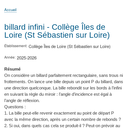
principale
Accueil
Actualités
MATh.en.JEANS ?
Régions et Ateliers
Créer, gérer un atelier
Sujets/Publications
Congrès
Accueil
Fil
d'Ariane
billard infini - Collège Îles de
Loire (St Sébastien sur Loire)
Établissement
Collège Îles de Loire (St Sébastien sur Loire)
Année
2025-2026
Résumé
On considère un billard parfaitement rectangulaire, sans trous ni
frottements. On lance une bille depuis un point P du billard, dans
une direction quelconque. La bille rebondit sur les bords à l’infini
en suivant la règle du miroir : l’angle d’incidence est égal à
l’angle de réflexion.
Questions :
1. La bille peut-elle revenir exactement au point de départ P
avec la même direction, après un certain nombre de rebonds ?
2. Si oui, dans quels cas cela se produit-il ? Peut-on prévoir au