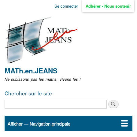
Aller
Se connecter
Adhérer - Nous soutenir
Menu
au
contenu
user
principal
non
identifié
MATh.en.JEANS
Ne subissons pas les maths, vivons les !
Chercher sur le site
Rechercher
Afficher — Navigation principale
Navigation