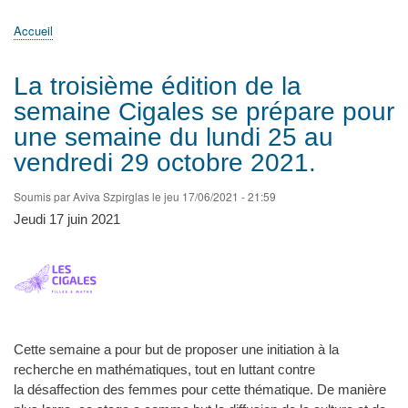
principale
Accueil
Actualités
MATh.en.JEANS ?
Régions et Ateliers
Créer, gérer un atelier
Sujets/Publications
Congrès
Accueil
Fil
d'Ariane
La troisième édition de la
semaine Cigales se prépare pour
une semaine du lundi 25 au
vendredi 29 octobre 2021.
Soumis par
Aviva Szpirglas
le
jeu 17/06/2021 - 21:59
Jeudi 17 juin 2021
Cette semaine a pour but de proposer une initiation à la
recherche en mathématiques, tout en luttant contre
la désaffection des femmes pour cette thématique. De manière