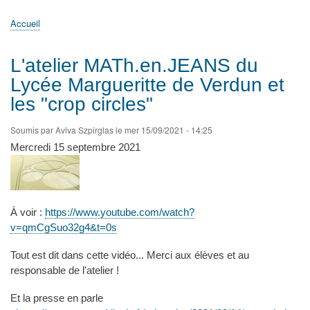
principale
Accueil
Actualités
MATh.en.JEANS ?
Régions et Ateliers
Créer, gérer un atelier
Sujets/Publications
Congrès
Accueil
Fil
d'Ariane
L'atelier MATh.en.JEANS du
Lycée Margueritte de Verdun et
les "crop circles"
Soumis par
Aviva Szpirglas
le
mer 15/09/2021 - 14:25
Mercredi 15 septembre 2021
À voir :
https://www.youtube.com/watch?
v=qmCgSuo32g4&t=0s
Tout est dit dans cette vidéo... Merci aux élèves et au
responsable de l'atelier !
Et la presse en parle