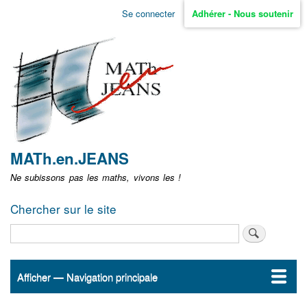
Aller
Se connecter
Adhérer - Nous soutenir
Menu
au
contenu
user
principal
non
identifié
MATh.en.JEANS
Ne subissons pas les maths, vivons les !
Chercher sur le site
Rechercher
Afficher — Navigation principale
Navigation