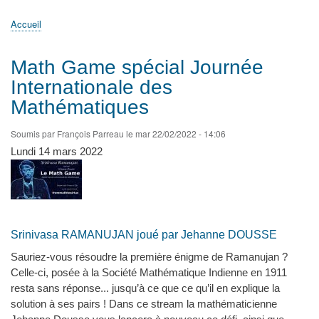
principale
Accueil
Actualités
MATh.en.JEANS ?
Régions et Ateliers
Créer, gérer un atelier
Sujets/Publications
Congrès
Accueil
Fil
d'Ariane
Math Game spécial Journée
Internationale des
Mathématiques
Soumis par
François Parreau
le
mar 22/02/2022 - 14:06
Lundi 14 mars 2022
Srinivasa RAMANUJAN joué par Jehanne DOUSSE
Sauriez-vous résoudre la première énigme de Ramanujan ?
Celle-ci, posée à la Société Mathématique Indienne en 1911
resta sans réponse... jusqu’à ce que ce qu’il en explique la
solution à ses pairs ! Dans ce stream la mathématicienne