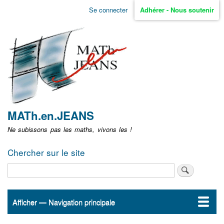
Aller
Se connecter
Adhérer - Nous soutenir
Menu
au
contenu
user
principal
non
identifié
MATh.en.JEANS
Ne subissons pas les maths, vivons les !
Chercher sur le site
Rechercher
Afficher — Navigation principale
Navigation