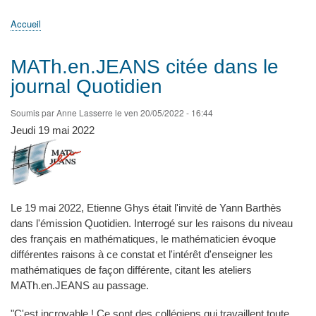
principale
Accueil
Actualités
MATh.en.JEANS ?
Régions et Ateliers
Créer, gérer un atelier
Sujets/Publications
Congrès
Accueil
Fil
d'Ariane
MATh.en.JEANS citée dans le
journal Quotidien
Soumis par
Anne Lasserre
le
ven 20/05/2022 - 16:44
Jeudi 19 mai 2022
Le 19 mai 2022, Etienne Ghys était l'invité de Yann Barthès
dans l'émission Quotidien. Interrogé sur les raisons du niveau
des français en mathématiques, le mathématicien évoque
différentes raisons à ce constat et l'intérêt d'enseigner les
mathématiques de façon différente, citant les ateliers
MATh.en.JEANS au passage.
"C'est incroyable ! Ce sont des collégiens qui travaillent toute