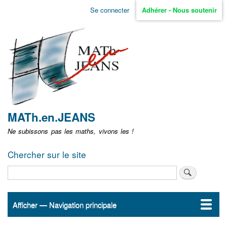
Aller
Se connecter
Adhérer - Nous soutenir
Menu
au
contenu
user
principal
non
identifié
MATh.en.JEANS
Ne subissons pas les maths, vivons les !
Chercher sur le site
Rechercher
Afficher — Navigation principale
Navigation