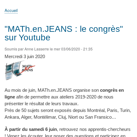
principale
Accueil
Actualités
MATh.en.JEANS ?
Régions et Ateliers
Créer, gérer un atelier
Sujets/Publications
Congrès
Accueil
Fil
d'Ariane
"MATh.en.JEANS : le congrès"
sur Youtube
Soumis par
Anne Lasserre
le
mer 03/06/2020 - 21:35
Mercredi 3 juin 2020
Au mois de juin, MATh.en.JEANS organise son
congrès en
ligne
afin de permettre aux ateliers 2019-2020 de nous
présenter le résultat de leurs travaux.
Près de 50 sujets seront exposés depuis Montréal, Paris, Turin,
Ankara, Alger, Montélimar, Cluj, Niort ou San Fransico…
À partir du samedi 6 juin
, retrouvez nos apprentis-chercheurs
! Venez les écouter, leur poser des questions et participez en