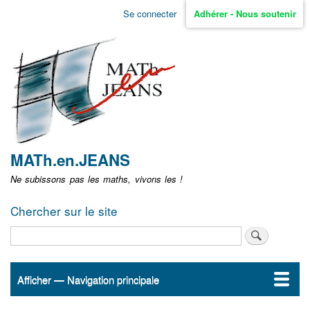
Aller
Se connecter
Adhérer - Nous soutenir
Menu
au
contenu
user
principal
non
identifié
MATh.en.JEANS
Ne subissons pas les maths, vivons les !
Chercher sur le site
Rechercher
Afficher — Navigation principale
Navigation