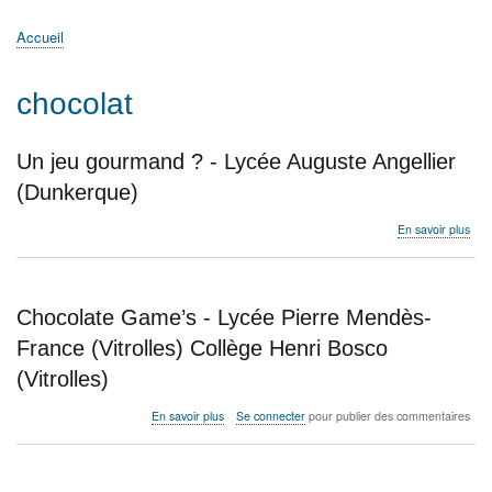
principale
Accueil
Actualités
MATh.en.JEANS ?
Régions et Ateliers
Créer, gérer un atelier
Sujets/Publications
Congrès
Accueil
Fil
d'Ariane
chocolat
Un jeu gourmand ? - Lycée Auguste Angellier
(Dunkerque)
sur
En savoir plus
Un
jeu
gou
?
Chocolate Game’s - Lycée Pierre Mendès-
-
Lyc
France (Vitrolles) Collège Henri Bosco
Aug
(Vitrolles)
Ange
(Du
sur
En savoir plus
Se connecter
pour publier des commentaires
Chocolate
Game’s
-
Lycée