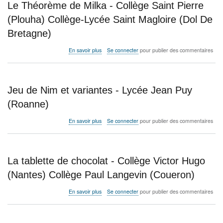
Le Théorème de Milka - Collège Saint Pierre
Pierre
Mendès-
(Plouha) Collège-Lycée Saint Magloire (Dol De
France
Bretagne)
(Vitrolles)
Collège
Henri
sur
En savoir plus
Se connecter
pour publier des commentaires
Bosco
Le
(Vitrolles)
Théorème
de
Milka
Jeu de Nim et variantes - Lycée Jean Puy
-
Collège
(Roanne)
Saint
Pierre
sur
En savoir plus
Se connecter
pour publier des commentaires
(Plouha)
Jeu
Collège-
de
Lycée
Nim
Saint
et
La tablette de chocolat - Collège Victor Hugo
Magloire
variantes
(Dol
-
(Nantes) Collège Paul Langevin (Coueron)
De
Lycée
Bretagne)
Jean
sur
En savoir plus
Se connecter
pour publier des commentaires
Puy
La
(Roanne)
tablette
de