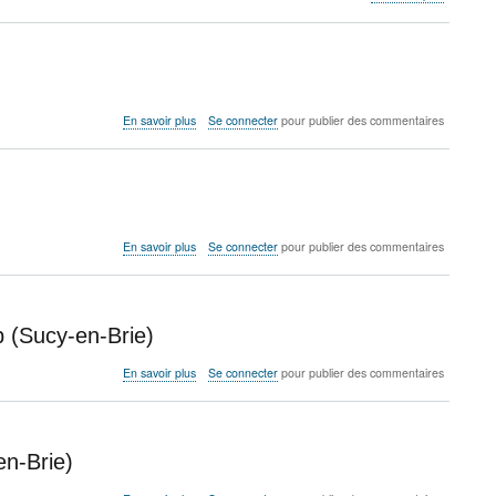
L'électrici
fou
-
Lycée
Léonard
de
sur
En savoir plus
Se connecter
pour publier des commentaires
Vinci
Les
(Calais)
circuits
électriques
-
Lycée
Jean
sur
En savoir plus
Se connecter
pour publier des commentaires
Lurçat
Que
(Bruyères)
la
lumière
soit
b (Sucy-en-Brie)
-
Collège
sur
En savoir plus
Se connecter
pour publier des commentaires
Saint
Article
Exupéry
:
(Épinal)
La
résistance
en-Brie)
du
cube