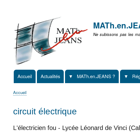
Menu
user
MATh.en.J
non
Ne subissons pas les mat
identifié
Accueil
Actualités
MATh.en.JEANS ?
Rég
Navigation
principale
Accueil
Fil
d'Ariane
circuit électrique
L'électricien fou - Lycée Léonard de Vinci (Cal